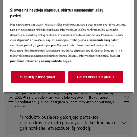
L8FBE48SCI
Ši svetainė naudoja slapukus, skirtus suasmeninti Jūsų
Skalbyklė 8000 serija „PowerCare“ 8
patirtį.
kg
Mes naudojame slapukus ir kitas panašias technologijas, kad pagerintume svetainės veikimą,
taip pat reklamos ir rinkodaros tikslais. Informacija apie Jūsų naršymą mūsų svetainėje
dalijamės su socialinių tinklų, reklamos ir duomenų analitikos partneriais. Paspaudę „Leisti
visus slapukus“ sutinkate su slapukų naudojimu, todėl galime
suasmeninti Jūsų patirtį
Gaminio informacijos lapas
svetainėje, pritaikyti
ir teikti Jums personalizuotą reklamą.
ypatingus pasiūlymus
Pagrindiniai privalumai
Paspaudę „Tęsti nepriėmus“ blokuojate nebūtinus slapukus, todėl Jūsų naršymo patirtis ir
Įmontuojamoji skalbyklė „8000 PowerCare“ iš anksto sumaišo skalbiklį.
mūsų teikiamos paslaugos gali būti apribotos. Daugiau informacijos rasite mūsų
Slapukų
„PowerClean 59 min“ – pašalina dėmes* greičiau nei per valandą.
ir
.
pranešime
Duomenų apsaugos deklaracijoje
Nuotoliniu būdu valdykite savo prietaisą programėle „My AEG Care“.
Slapukų nustatymai
Leisti visus slapukus
Saugos instrukcijos ir saugos įspėjimai pagal ES reglamentą
2023/988 yra pateikiami vartotojo vadovo I ir II skyriuose.
Norėdami saugiai naudoti gaminį, perskaitykite visą vartotojo
vadovą.
*Produkto puslapio galerijoje pateiktos
nuotraukos ir vaizdo įrašai yra tik iliustraciniai ir
gali netiksliai atvaizduoti šį modelį.