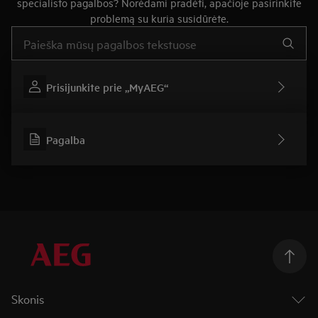
specialisto pagalbos? Norėdami pradėti, apačioje pasirinkite
problemą su kuria susidūrėte.
Įveskite tekstą, jei norite ieškoti pagalbinių straipsnių
Prisijunkite prie „MyAEG“
Pagalba
Skonis