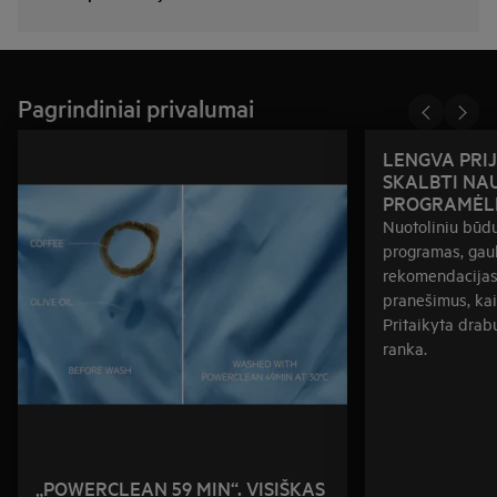
Pagrindiniai privalumai
LENGVA PRIJ
SKALBTI NA
PROGRAMĖLE
Nuotoliniu būdu
programas, gauk
rekomendacijas
pranešimus, kai
Pritaikyta drab
ranka.
„POWERCLEAN 59 MIN“. VISIŠKAS