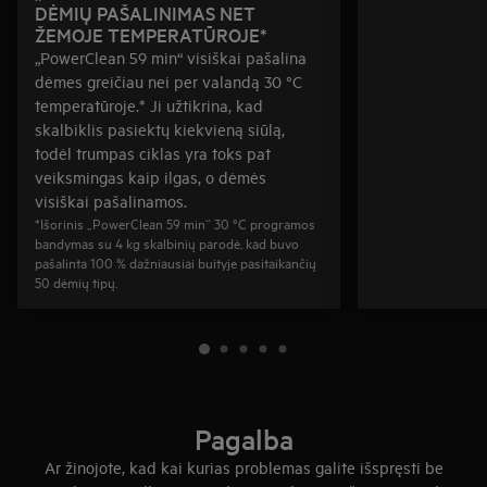
DĖMIŲ PAŠALINIMAS NET
ŽEMOJE TEMPERATŪROJE*
„PowerClean 59 min“ visiškai pašalina
dėmes greičiau nei per valandą 30 °C
temperatūroje.* Ji užtikrina, kad
skalbiklis pasiektų kiekvieną siūlą,
todėl trumpas ciklas yra toks pat
veiksmingas kaip ilgas, o dėmės
visiškai pašalinamos.
*Išorinis „PowerClean 59 min“ 30 °C programos
bandymas su 4 kg skalbinių parodė, kad buvo
pašalinta 100 % dažniausiai buityje pasitaikančių
50 dėmių tipų.
Pagalba
Ar žinojote, kad kai kurias problemas galite išspręsti be