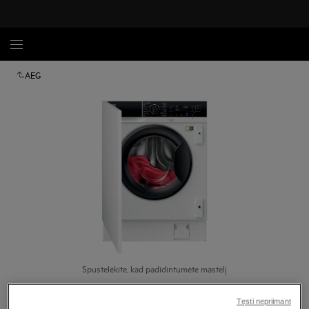
AEG
Spustelėkite, kad padidintumėte mastelį
Tęsti nepriimant