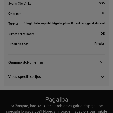
0.95
Svoris (Neto), kg
14
Gylis, mm
1 lygio teleskopiniai bėgeliai,pilnai ištraukiami,garai,kintami
Turinys
DE
Kilmės šalies kodas
Priedas
Produkto tipas
Gaminio dokumentai
Visos specifikacijos
Pagalba
Ar žinojote, kad kai kurias problemas galite išspręsti be
specialisto pagalbos? Norėdami pradėti, apačioje pasirinkite