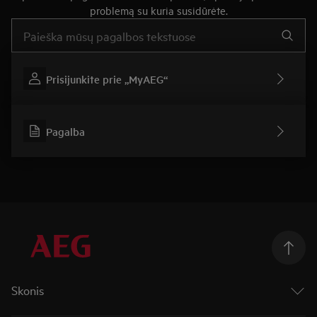
problemą su kuria susidūrėte.
Įveskite tekstą, jei norite ieškoti pagalbinių straipsnių
Prisijunkite prie „MyAEG“
Pagalba
Skonis