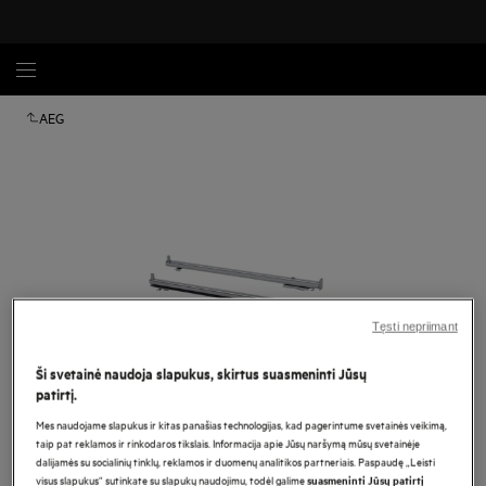
AEG
Tęsti nepriimant
Ši svetainė naudoja slapukus, skirtus suasmeninti Jūsų
patirtį.
Spustelėkite, kad padidintumėte mastelį
Mes naudojame slapukus ir kitas panašias technologijas, kad pagerintume svetainės veikimą,
taip pat reklamos ir rinkodaros tikslais. Informacija apie Jūsų naršymą mūsų svetainėje
dalijamės su socialinių tinklų, reklamos ir duomenų analitikos partneriais. Paspaudę „Leisti
visus slapukus“ sutinkate su slapukų naudojimu, todėl galime
suasmeninti Jūsų patirtį