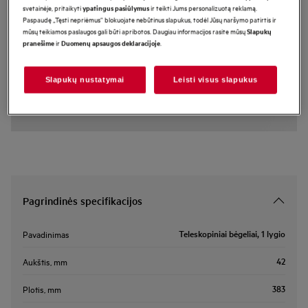
svetainėje, pritaikyti
ir teikti Jums personalizuotą reklamą.
ypatingus pasiūlymus
TR1LFSTV
Paspaudę „Tęsti nepriėmus“ blokuojate nebūtinus slapukus, todėl Jūsų naršymo patirtis ir
Teleskopiniai bėgeliai, 1 lygio
mūsų teikiamos paslaugos gali būti apribotos. Daugiau informacijos rasite mūsų
Slapukų
ir
.
pranešime
Duomenų apsaugos deklaracijoje
Pagrindiniai privalumai
Slapukų nustatymai
Leisti visus slapukus
Mūsų teleskopinius bėgelius, skirtus garinėms orkaitėms, galima ištraukti ir
tvirtai užfiksuoti. 1 lygis.
Pagrindinės specifikacijos
Teleskopiniai bėgeliai, 1 lygio
Pavadinimas
42
Aukštis, mm
383
Plotis, mm