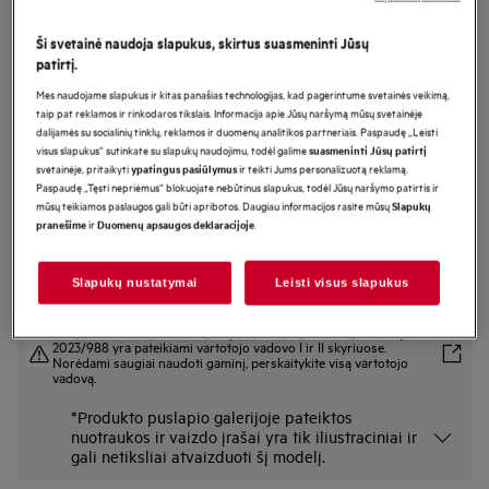
LFR85166SOE
Ši svetainė naudoja slapukus, skirtus suasmeninti Jūsų
Skalbyklė 8000 serija „PowerCare“
patirtį.
„UniversalDose“ 10 kg
Mes naudojame slapukus ir kitas panašias technologijas, kad pagerintume svetainės veikimą,
taip pat reklamos ir rinkodaros tikslais. Informacija apie Jūsų naršymą mūsų svetainėje
dalijamės su socialinių tinklų, reklamos ir duomenų analitikos partneriais. Paspaudę „Leisti
visus slapukus“ sutinkate su slapukų naudojimu, todėl galime
suasmeninti Jūsų patirtį
Gaminio informacijos lapas
svetainėje, pritaikyti
ir teikti Jums personalizuotą reklamą.
Pagrindiniai privalumai
ypatingus pasiūlymus
Paspaudę „Tęsti nepriėmus“ blokuojate nebūtinus slapukus, todėl Jūsų naršymo patirtis ir
Skalbyklė „8000 PowerCare“ iš anksto sumaišo ir aktyvina skalbiklį.
mūsų teikiamos paslaugos gali būti apribotos. Daugiau informacijos rasite mūsų
Slapukų
„PowerClean 59 min“ – dėmių pašalinimas* per trumpiau nei 1 valandą.
ir
.
pranešime
Duomenų apsaugos deklaracijoje
Į „UniversalDose“ galima pilti bet kokį skalbiklį, įskaitant skalbimo kapsules.
Slapukų nustatymai
Leisti visus slapukus
Saugos instrukcijos ir saugos įspėjimai pagal ES reglamentą
2023/988 yra pateikiami vartotojo vadovo I ir II skyriuose.
Norėdami saugiai naudoti gaminį, perskaitykite visą vartotojo
vadovą.
*Produkto puslapio galerijoje pateiktos
nuotraukos ir vaizdo įrašai yra tik iliustraciniai ir
gali netiksliai atvaizduoti šį modelį.