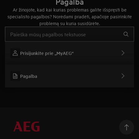
Pagalba
Ar žinojote, kad kai kurias problemas galite išspręsti be
specialisto pagalbos? Norėdami pradėti, apačioje pasirinkite
problemą su kuria susidūrėte.
Įveskite tekstą, jei norite ieškoti pagalbinių straipsnių
Prisijunkite prie „MyAEG“
Pagalba