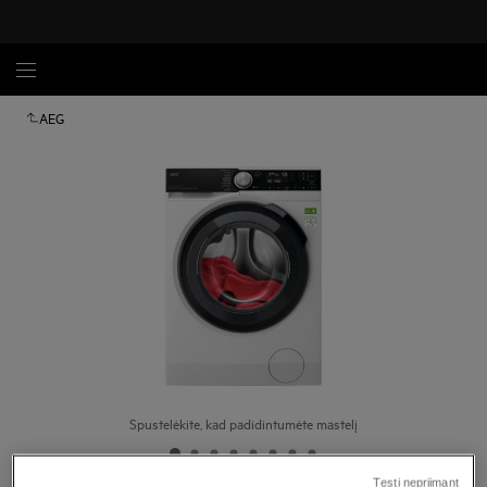
AEG
Spustelėkite, kad padidintumėte mastelį
Tęsti nepriimant