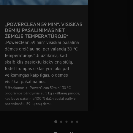
„POWERCLEAN 59 MIN“. VISIŠKAS
DĖMIŲ PAŠALINIMAS NET
ŽEMOJE TEMPERATŪROJE*
„PowerClean 59 min“ visiškai pašalina
dėmes greičiau nei per valandą 30 °C
temperatūroje.* Ji užtikrina, kad
skalbiklis pasiektų kiekvieną siūlą,
todėl trumpas ciklas yra toks pat
veiksmingas kaip ilgas, o dėmės
visiškai pašalinamos.
*Užsakomasis „PowerClean 59min“ 30 °C
programos bandymas su 5 kg skalbinių parodė,
kad buvo pašalinta 100 % dažniausiai buityje
pasitaikančių 59-ių tipų dėmių.