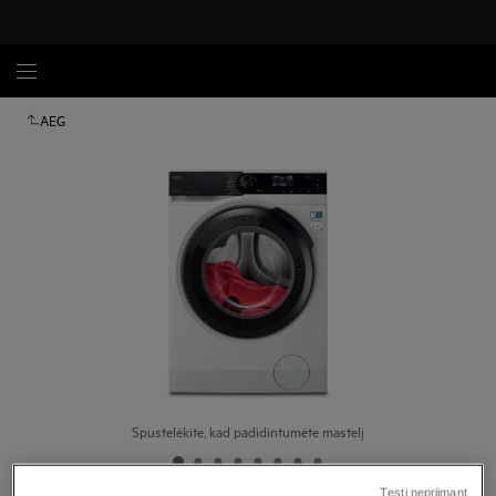
AEG
Spustelėkite, kad padidintumėte mastelį
Tęsti nepriimant