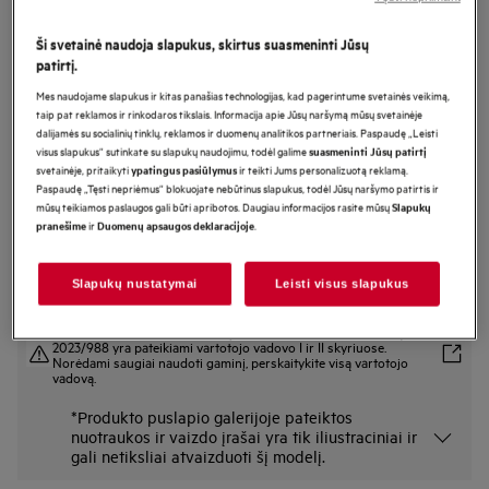
LFR73844VE
Skalbyklė 7000 serija „ProSteam®“
Ši svetainė naudoja slapukus, skirtus suasmeninti Jūsų
patirtį.
„UniversalDose“ 8 kg
Mes naudojame slapukus ir kitas panašias technologijas, kad pagerintume svetainės veikimą,
taip pat reklamos ir rinkodaros tikslais. Informacija apie Jūsų naršymą mūsų svetainėje
dalijamės su socialinių tinklų, reklamos ir duomenų analitikos partneriais. Paspaudę „Leisti
visus slapukus“ sutinkate su slapukų naudojimu, todėl galime
Gaminio informacijos lapas
suasmeninti Jūsų patirtį
Pagrindiniai privalumai
svetainėje, pritaikyti
ir teikti Jums personalizuotą reklamą.
ypatingus pasiūlymus
Paspaudę „Tęsti nepriėmus“ blokuojate nebūtinus slapukus, todėl Jūsų naršymo patirtis ir
7000 serijos „ProSteam®“ skalbyklė taupo vandenį ir rūpinasi drabužiais.
mūsų teikiamos paslaugos gali būti apribotos. Daugiau informacijos rasite mūsų
Slapukų
„Steam Refresh“ neutralizuoja kvapus* ir atgaivina drabužius.
ir
.
pranešime
Duomenų apsaugos deklaracijoje
Į „UniversalDose“ galima pilti bet kokį skalbiklį, įskaitant skalbimo kapsules.
Slapukų nustatymai
Leisti visus slapukus
Saugos instrukcijos ir saugos įspėjimai pagal ES reglamentą
2023/988 yra pateikiami vartotojo vadovo I ir II skyriuose.
Norėdami saugiai naudoti gaminį, perskaitykite visą vartotojo
vadovą.
*Produkto puslapio galerijoje pateiktos
nuotraukos ir vaizdo įrašai yra tik iliustraciniai ir
gali netiksliai atvaizduoti šį modelį.