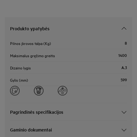
Produkto ypatybės
8
Pilnos įkrovos talpa (Kg)
1400
Maksimalus gręžimo greitis
A.3
Dizaino lygis
599
Gylis (mm)
Pagrindinės specifikacijos
Gaminio dokumentai