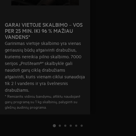
GARAI VIETOJE SKALBIMO – VOS
PER 25 MIN. IKI 96 % MAŽIAU
VANDENS*
Garinimas vietoje skalbimo yra vienas
geriausių būdų atgaivinti drabužius,
kuriems nereikia pilno skalbimo. 7000
serijos „ProSteam®“ skalbyklė gali
naudoti garų ciklą drabužiams
atgaivinti, kuris vienam ciklui sunaudoja
tik 2 l vandens ir yra švelnesnis
drabužiams.
* Remiantis vidiniu bandymu, atliktu naudojant
garų programą su 1 kg skalbinių, palyginti su
gležnų audinių programa.