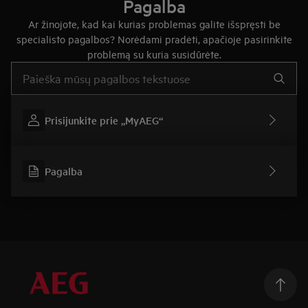
Pagalba
Ar žinojote, kad kai kurias problemas galite išspręsti be
specialisto pagalbos? Norėdami pradėti, apačioje pasirinkite
problemą su kuria susidūrėte.
Įveskite tekstą, jei norite ieškoti pagalbinių straipsnių
Prisijunkite prie „MyAEG“
Pagalba