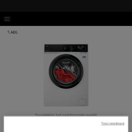
AEG
Spustelėkite, kad padidintumėte mastelį
Tęsti nepriimant