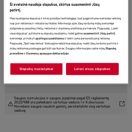
Ši svetainė naudoja slapukus, skirtus suasmeninti Jūsų
L6SE27DE
patirtį.
Skalbyklė 6000 serija „ProSense®“ 7
Mes naudojame slapukus ir kitas panašias technologijas, kad pagerintume svetainės veikimą,
kg
taip pat reklamos ir rinkodaros tikslais. Informacija apie Jūsų naršymą mūsų svetainėje
dalijamės su socialinių tinklų, reklamos ir duomenų analitikos partneriais. Paspaudę „Leisti
visus slapukus“ sutinkate su slapukų naudojimu, todėl galime
suasmeninti Jūsų patirtį
svetainėje, pritaikyti
ir teikti Jums personalizuotą reklamą.
ypatingus pasiūlymus
Gaminio informacijos lapas
Paspaudę „Tęsti nepriėmus“ blokuojate nebūtinus slapukus, todėl Jūsų naršymo patirtis ir
Pagrindiniai privalumai
mūsų teikiamos paslaugos gali būti apribotos. Daugiau informacijos rasite mūsų
Slapukų
ir
.
AEG 6000 serijos kompaktiška skalbyklė su „ProSense technology®“
pranešime
Duomenų apsaugos deklaracijoje
padeda sutaupyti vietos, bet jos priežiūros savybės ar pajėgumas
nepablogėja.
„ProSense®“ – sutaupo laiko, vandens ir energijos skalbiant mažesnį kiekį
Slapukų nustatymai
Leisti visus slapukus
„Hygiene“ programa iš drabužių pašalina bakterijas.*
Saugos instrukcijos ir saugos įspėjimai pagal ES reglamentą
2023/988 yra pateikiami vartotojo vadovo I ir II skyriuose.
Norėdami saugiai naudoti gaminį, perskaitykite visą vartotojo
vadovą.