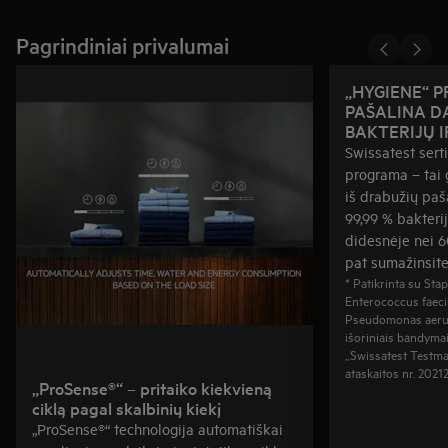
Pagrindiniai privalumai
„HYGIENE“ 
PAŠALINA DA
BAKTERIJŲ I
Swissatest sert
programa – tai 
iš drabužių paš
99,99 % bakterij
didesnėje nei 6
pat sumažinsite
* Patikrinta su Sta
Enterococcus faeci
Pseudomonas aerug
išoriniais bandymai
„Swissatest Testm
ataskaitos nr. 2021
„ProSense®“ – pritaiko kiekvieną
ciklą pagal skalbinių kiekį
„ProSense®“ technologija automatiškai