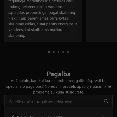
reguliuoja medvilnės ir sintetikos ciklų
trukmę bei energijos ir vandens
sąnaudas proporcingai pagal skalbinių
kiekį. Taip parenkamas pritaikytas
skalbimo ciklas, sutaupantis energijos ir
vandens, kai skalbiama mažiau
skalbinių.
Pagalba
Ar žinojote, kad kai kurias problemas galite išspręsti be
specialisto pagalbos? Norėdami pradėti, apačioje pasirinkite
problemą su kuria susidūrėte.
Įveskite tekstą, jei norite ieškoti pagalbinių straipsnių