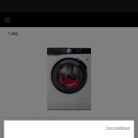
AEG
Spustelėkite, kad padidintumėte mastelį
Tęsti nepriimant