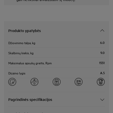
Produkto ypatybės
6.0
Džiovinimo talpa, kg
9.0
Skalbinių kiekis, kg
1551
Maksimalus apsukų greitis, Rpm
A.5
Dizaino lygis
Pagrindinės specifikacijos