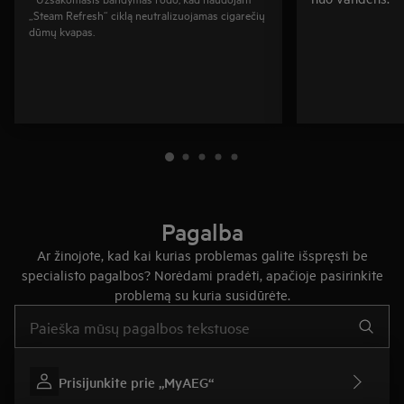
„Steam Refresh“ ciklą neutralizuojamas cigarečių
dūmų kvapas.
Pagalba
Ar žinojote, kad kai kurias problemas galite išspręsti be
specialisto pagalbos? Norėdami pradėti, apačioje pasirinkite
problemą su kuria susidūrėte.
Įveskite tekstą, jei norite ieškoti pagalbinių straipsnių
Prisijunkite prie „MyAEG“