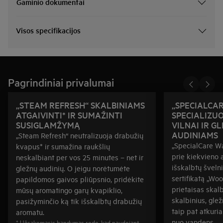
Gaminio dokumentai
Visos specifikacijos
Pagrindiniai privalumai
„STEAM REFRESH“ SKALBINIAMS
„SPECIALCAR
ATGAIVINTI* IR SUMAŽINTI
SPECIALIZU
SUSIGLAMŽYMĄ
VILNAI IR G
AUDINIAMS
„Steam Refresh“ neutralizuoja drabužių
„SpecialCare Wa
kvapus* ir sumažina raukšlių
prie kiekvieno 
neskalbiant per vos 25 minutes – net ir
išskalbtų švelni
gležnų audinių. O jeigu norėtumėte
sertifikatą „Woo
papildomos gaivos pliūpsnio, pridėkite
prietaisas skal
mūsų aromatingo garų kvapiklio,
skalbinius, glež
pasižyminčio ką tik išskalbtų drabužių
taip pat atkuri
aromatu.
nuo vandens.
* Užsakomasis bandymas rodo, kad naudojant