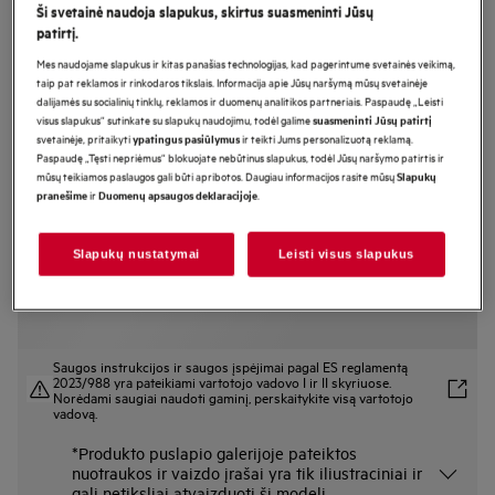
Ši svetainė naudoja slapukus, skirtus suasmeninti Jūsų
LWR75965O
patirtį.
Skalbyklė-džiovyklė 7000 serija
Mes naudojame slapukus ir kitas panašias technologijas, kad pagerintume svetainės veikimą,
„ProSteam®“ „UniversalDose“ 9 / 6
taip pat reklamos ir rinkodaros tikslais. Informacija apie Jūsų naršymą mūsų svetainėje
dalijamės su socialinių tinklų, reklamos ir duomenų analitikos partneriais. Paspaudę „Leisti
visus slapukus“ sutinkate su slapukų naudojimu, todėl galime
suasmeninti Jūsų patirtį
svetainėje, pritaikyti
ir teikti Jums personalizuotą reklamą.
ypatingus pasiūlymus
Gaminio informacijos lapas
Paspaudę „Tęsti nepriėmus“ blokuojate nebūtinus slapukus, todėl Jūsų naršymo patirtis ir
Pagrindiniai privalumai
mūsų teikiamos paslaugos gali būti apribotos. Daugiau informacijos rasite mūsų
Slapukų
ir
.
pranešime
Duomenų apsaugos deklaracijoje
Skalbyklė-džiovyklė „7000 ProSteam®“ – apdorojimas garais, skalbimas ir
džiovinimas.
„Steam Refresh“ neutralizuoja kvapus* ir atgaivina drabužius.
„SpecialCare Wash-to-Dry“ – būgno judėjimas pritaikomas prie įvairių
Slapukų nustatymai
Leisti visus slapukus
audinių.
Saugos instrukcijos ir saugos įspėjimai pagal ES reglamentą
2023/988 yra pateikiami vartotojo vadovo I ir II skyriuose.
Norėdami saugiai naudoti gaminį, perskaitykite visą vartotojo
vadovą.
*Produkto puslapio galerijoje pateiktos
nuotraukos ir vaizdo įrašai yra tik iliustraciniai ir
gali netiksliai atvaizduoti šį modelį.