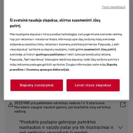
TR939M4E
Tęsti nepriimant
Džiovyklė su šilumos siurbliu 9000
Ši svetainė naudoja slapukus, skirtus suasmeninti Jūsų
serija „AbsoluteCare® Plus“ 9 kg
patirtį.
Mes naudojame slapukus ir kitas panašias technologijas, kad pagerintume svetainės veikimą,
taip pat reklamos ir rinkodaros tikslais. Informacija apie Jūsų naršymą mūsų svetainėje
Gaminio informacijos lapas
dalijamės su socialinių tinklų, reklamos ir duomenų analitikos partneriais. Paspaudę „Leisti
Pagrindiniai privalumai
visus slapukus“ sutinkate su slapukų naudojimu, todėl galime
suasmeninti Jūsų patirtį
Džiovyklė „9000 AbsoluteCare® Plus“ tolygiai išdžiovina visus drabužius.
svetainėje, pritaikyti
ir teikti Jums personalizuotą reklamą.
ypatingus pasiūlymus
Technologija „3DScan“ – tolygiai išdžiovina net pūkines antklodes ir
Paspaudę „Tęsti nepriėmus“ blokuojate nebūtinus slapukus, todėl Jūsų naršymo patirtis ir
striukes.
mūsų teikiamos paslaugos gali būti apribotos. Daugiau informacijos rasite mūsų
Slapukų
„AbsoluteCare®“ – vilnai, šilkui ar net lauko drabužiams parenkamas
ir
.
pranešime
Duomenų apsaugos deklaracijoje
džiovinimas.
Slapukų nustatymai
Leisti visus slapukus
Saugos instrukcijos ir saugos įspėjimai pagal ES reglamentą
2023/988 yra pateikiami vartotojo vadovo I ir II skyriuose.
Norėdami saugiai naudoti gaminį, perskaitykite visą vartotojo
vadovą.
*Produkto puslapio galerijoje pateiktos
nuotraukos ir vaizdo įrašai yra tik iliustraciniai ir
gali netiksliai atvaizduoti šį modelį.