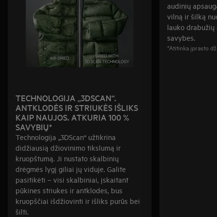
audinių apsaug
vilną ir šilką n
lauko drabužių
savybes.
*Atitinka įprasto d
TECHNOLOGIJA „3DSCAN“.
ANTKLODĖS IR STRIUKĖS IŠLIKS
KAIP NAUJOS. ATKURIA 100 %
SAVYBIŲ*
Technologija „3DScan“ užtikrina
didžiausią džiovinimo tikslumą ir
kruopštumą. Ji nustato skalbinių
drėgmės lygį giliai jų viduje. Galite
pasitikėti – visi skalbiniai, įskaitant
pūkines striukes ir antklodes, bus
kruopščiai išdžiovinti ir išliks purūs bei
šilti.