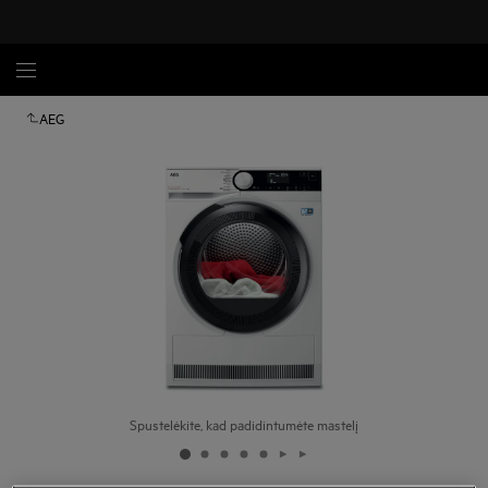
AEG
Spustelėkite, kad padidintumėte mastelį