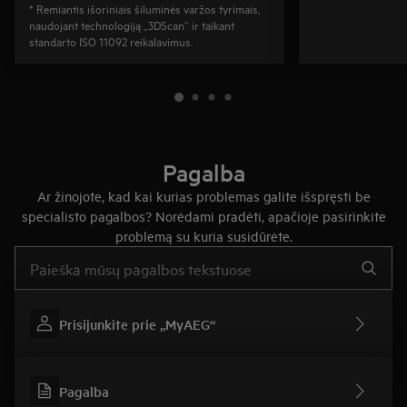
* Remiantis išoriniais šiluminės varžos tyrimais,
naudojant technologiją „3DScan“ ir taikant
standarto ISO 11092 reikalavimus.
Pagalba
Ar žinojote, kad kai kurias problemas galite išspręsti be
specialisto pagalbos? Norėdami pradėti, apačioje pasirinkite
problemą su kuria susidūrėte.
Įveskite tekstą, jei norite ieškoti pagalbinių straipsnių
Prisijunkite prie „MyAEG“
Pagalba