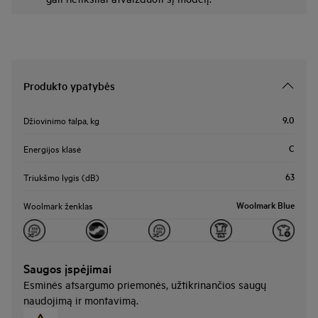
Produkto ypatybės
9.0
Džiovinimo talpa, kg
C
Energijos klasė
63
Triukšmo lygis (dB)
Woolmark Blue
Woolmark ženklas
Saugos įspėjimai
Esminės atsargumo priemonės, užtikrinančios saugų
naudojimą ir montavimą.