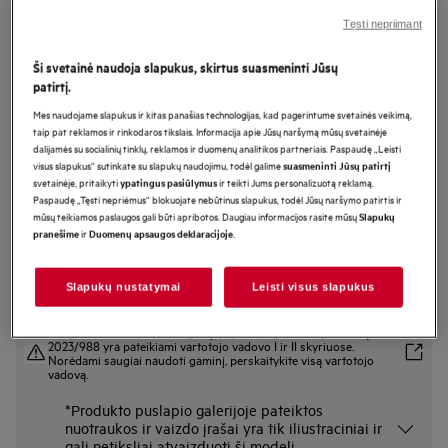
TR9394E
Tęsti nepriimant
Džiovyklė su šilumos siurbliu 9000
Ši svetainė naudoja slapukus, skirtus suasmeninti Jūsų
serija „AbsoluteCare® Plus“ 9 kg
patirtį.
Mes naudojame slapukus ir kitas panašias technologijas, kad pagerintume svetainės veikimą,
taip pat reklamos ir rinkodaros tikslais. Informacija apie Jūsų naršymą mūsų svetainėje
Gaminio informacijos lapas
dalijamės su socialinių tinklų, reklamos ir duomenų analitikos partneriais. Paspaudę „Leisti
Pagrindiniai privalumai
visus slapukus“ sutinkate su slapukų naudojimu, todėl galime
suasmeninti Jūsų patirtį
Džiovyklė „9000 AbsoluteCare® Plus“ tolygiai išdžiovina visus drabužius.
svetainėje, pritaikyti
ir teikti Jums personalizuotą reklamą.
ypatingus pasiūlymus
Technologija „3DScan“ – tolygiai išdžiovina net pūkines antklodes ir
Paspaudę „Tęsti nepriėmus“ blokuojate nebūtinus slapukus, todėl Jūsų naršymo patirtis ir
striukes.
mūsų teikiamos paslaugos gali būti apribotos. Daugiau informacijos rasite mūsų
Slapukų
„AbsoluteCare®“ – vilnai, šilkui ar net lauko drabužiams parenkamas
ir
.
pranešime
Duomenų apsaugos deklaracijoje
džiovinimas.
Slapukų nustatymai
Leisti visus slapukus
Saugos instrukcijos ir saugos įspėjimai pagal ES reglamentą
2023/988 yra pateikiami vartotojo vadovo I ir II skyriuose.
Norėdami saugiai naudoti gaminį, perskaitykite visą vartotojo
vadovą.
*Produkto puslapio galerijoje pateiktos
nuotraukos ir vaizdo įrašai yra tik iliustraciniai ir
gali netiksliai atvaizduoti šį modelį.