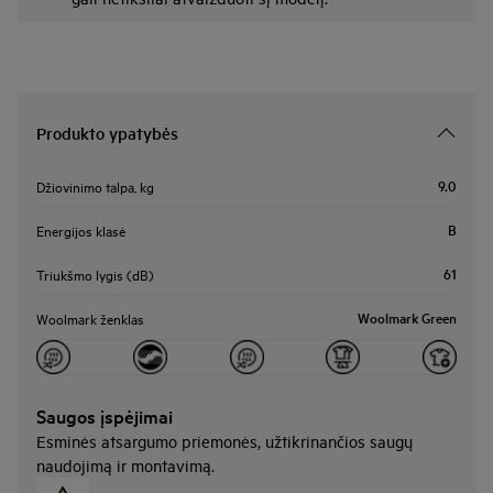
Produkto ypatybės
9.0
Džiovinimo talpa, kg
B
Energijos klasė
61
Triukšmo lygis (dB)
Woolmark Green
Woolmark ženklas
Saugos įspėjimai
Esminės atsargumo priemonės, užtikrinančios saugų
naudojimą ir montavimą.