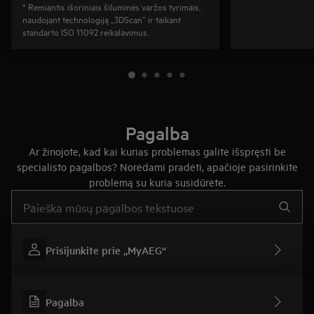
* Remiantis išoriniais šiluminės varžos tyrimais,
naudojant technologiją „3DScan“ ir taikant
standarto ISO 11092 reikalavimus.
Pagalba
Ar žinojote, kad kai kurias problemas galite išspręsti be
specialisto pagalbos? Norėdami pradėti, apačioje pasirinkite
problemą su kuria susidūrėte.
Įveskite tekstą, jei norite ieškoti pagalbinių straipsnių
Prisijunkite prie „MyAEG“
Pagalba