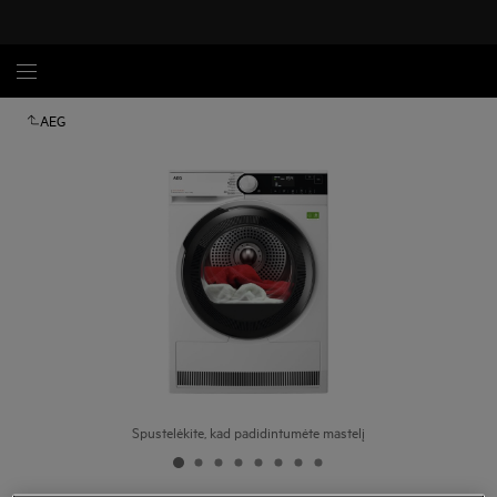
AEG
Spustelėkite, kad padidintumėte mastelį