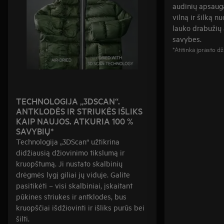
audinių apsaug
vilną ir šilką n
lauko drabužių
savybes.
*Atitinka įprasto d
TECHNOLOGIJA „3DSCAN“.
ANTKLODĖS IR STRIUKĖS IŠLIKS
KAIP NAUJOS. ATKURIA 100 %
SAVYBIŲ*
Technologija „3DScan“ užtikrina
didžiausią džiovinimo tikslumą ir
kruopštumą. Ji nustato skalbinių
drėgmės lygį giliai jų viduje. Galite
pasitikėti – visi skalbiniai, įskaitant
pūkines striukes ir antklodes, bus
kruopščiai išdžiovinti ir išliks purūs bei
šilti.