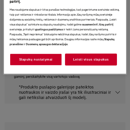
patirtį.
A9OZPS1
Mes naudojame slapukus ir kitas panašias technologijas, kad pagerintume svetainės veikimą,
Picos akmens rinkinys
taip pat reklamos ir rinkodaros tikslais. Informacija apie Jūsų naršymą mūsų svetainėje
dalijamės su socialinių tinklų, reklamos ir duomenų analitikos partneriais. Paspaudę „Leisti
visus slapukus“ sutinkate su slapukų naudojimu, todėl galime
suasmeninti Jūsų patirtį
Pagrindiniai privalumai
svetainėje, pritaikyti
ir teikti Jums personalizuotą reklamą.
ypatingus pasiūlymus
Paspaudę „Tęsti nepriėmus“ blokuojate nebūtinus slapukus, todėl Jūsų naršymo patirtis ir
Kurkite kokybiškas picas, naudodamiesi AEG kepimo akmeniu.
mūsų teikiamos paslaugos gali būti apribotos. Daugiau informacijos rasite mūsų
Slapukų
Picų kepimo rinkinys, kurį sudaro kepimo akmuo, ližė ir pjaustyklė.
Greitai, tolygiai įkaistantis picos kepimo akmuo užtikrina geresnį skonį ir
ir
.
pranešime
Duomenų apsaugos deklaracijoje
tekstūrą.
Slapukų nustatymai
Leisti visus slapukus
Saugos instrukcijos ir saugos įspėjimai pagal ES reglamentą
2023/988 pateikiami vartotojo vadove. Norėdami saugiai naudoti
gaminį, perskaitykite visą vartotojo vadovą.
*Produkto puslapio galerijoje pateiktos
nuotraukos ir vaizdo įrašai yra tik iliustraciniai ir
gali netiksliai atvaizduoti šį modelį.