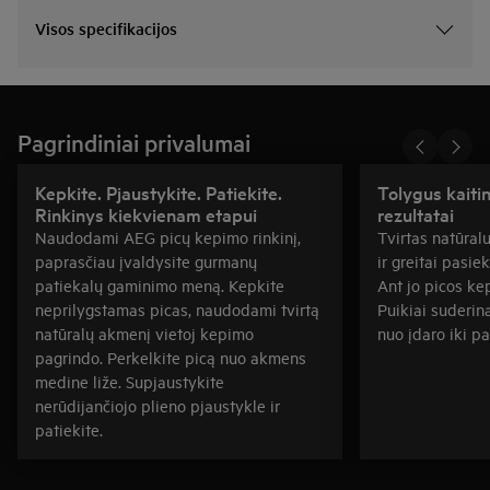
Visos specifikacijos
Pagrindiniai privalumai
Kepkite. Pjaustykite. Patiekite.
Tolygus kaiti
Rinkinys kiekvienam etapui
rezultatai
Naudodami AEG picų kepimo rinkinį,
Tvirtas natūral
paprasčiau įvaldysite gurmanų
ir greitai pasie
patiekalų gaminimo meną. Kepkite
Ant jo picos kepa
neprilygstamas picas, naudodami tvirtą
Puikiai suderina
natūralų akmenį vietoj kepimo
nuo įdaro iki pa
pagrindo. Perkelkite picą nuo akmens
medine liže. Supjaustykite
nerūdijančiojo plieno pjaustykle ir
patiekite.