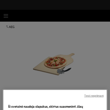
AEG
Spustelėkite, kad padidintumėte mastelį
Tęsti nepriimant
Ši svetainė naudoja slapukus, skirtus suasmeninti Jūsų