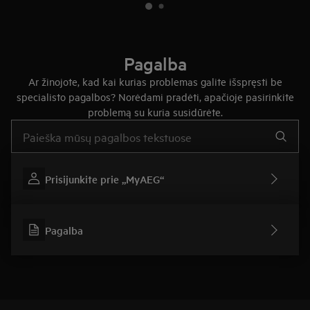
Pagalba
Ar žinojote, kad kai kurias problemas galite išspręsti be
specialisto pagalbos? Norėdami pradėti, apačioje pasirinkite
problemą su kuria susidūrėte.
Įveskite tekstą, jei norite ieškoti pagalbinių straipsnių
Prisijunkite prie „MyAEG“
Pagalba