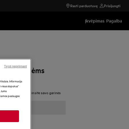
Rasti parduotuvę
Prisijungti
Įkvėpimas
Pagalba
Tęsti nepriimant
monė garinėms
kslais. Informacija
i visus slapukus“
i Jums
imo tirpalą, užtikrinsite savo garinės
ikiamos paslaugos