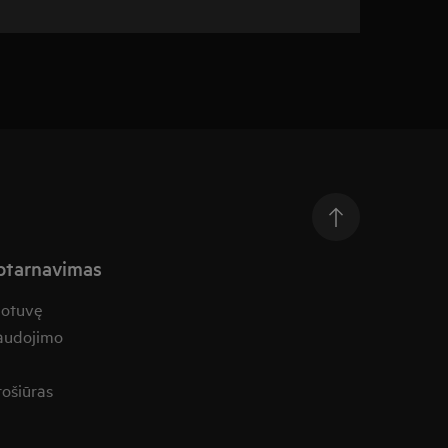
aptarnavimas
uotuvę
naudojimo
rošiūras