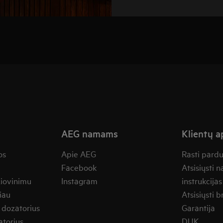
AEG namams
Klientų 
os
Apie AEG
Rasti pard
Facebook
Atsisiųsti 
žiovinimu
Instagram
instrukcijas
iau
Atsisiųsti b
 dozatorius
Garantija
torius
DUK