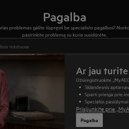
Pagalba
kurias problemas galite išspręsti be specialisto pagalbos? Norė
pasirinkite problemą su kuria susidūrėte.
ite ieškoti pagalbinių straipsnių
Ar jau turite
Užsiregistruokite „MyAEG“ 
Sklandesnis aptarnav
Sparti prieiga prie i
Specialūs pasiūlymai 
Prisijunkite prie „My
Pagalba