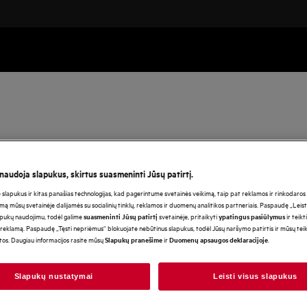
M3OCD301
Kalkių šalinimo prie
 naudoja slapukus, skirtus suasmeninti Jūsų patirtį.
orkaitėms, 250 ml
lapukus ir kitas panašias technologijas, kad pagerintume svetainės veikimą, taip pat reklamos ir rinkodaros ti
Pagrindiniai privalumai
mą mūsų svetainėje dalijamės su socialinių tinklų, reklamos ir duomenų analitikos partneriais. Paspaudę „Leist
apukų naudojimu, todėl galime
svetainėje, pritaikyti
ir teikt
suasmeninti Jūsų patirtį
ypatingus pasiūlymus
Naudodami mūsų švelnų kalkių nuosėdų šalin
reklamą. Paspaudę „Tęsti nepriėmus“ blokuojate nebūtinus slapukus, todėl Jūsų naršymo patirtis ir mūsų te
orkaitės tinkamą veikimą.
otos. Daugiau informacijos rasite mūsų
ir
.
Slapukų pranešime
Duomenų apsaugos deklaracijoje
Slapukų nustatymai
Leisti visus slapukus