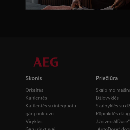
Skonis
Priežiūra
Orkaitės
Skalbimo mašin
Kaitlentės
Džiovyklės
Kaitlentės su integruotu
Skalbyklės su d
garų rinktuvu
Rūpinkitės daug
Viryklės
„UniversalDose“
Garų rinktuvai
„AutoDose“ doza