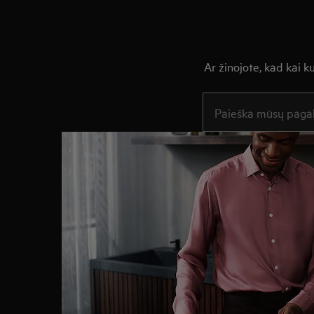
Ar žinojote, kad kai 
Įveskite tekstą, jei nor