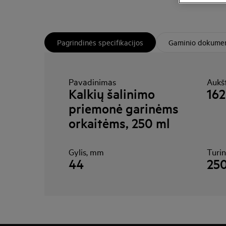
Pagrindinės specifikacijos
Gaminio dokumen
Pavadinimas
Aukš
Kalkių šalinimo
162
priemonė garinėms
orkaitėms, 250 ml
Gylis, mm
Turi
44
250