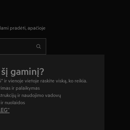
dami pradėti, apačioje
 šį gaminį?
ir vienoje vietoje raskite viską, ko reikia.
imas ir palaikymas
nstrukcijų ir naudojimo vadovų
ir nuolaidos
AEG“