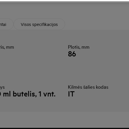
tai
Visos specifikacijos
tis, mm
Plotis, mm
86
nys
Kilmės šalies kodas
 ml butelis, 1 vnt.
IT