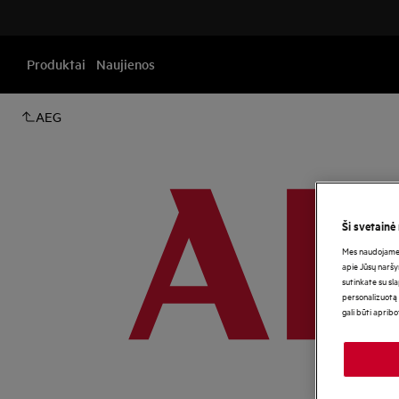
Produktai
Naujienos
AEG
Ši svetainė
Mes naudojame s
apie Jūsų naršy
sutinkate su sl
personalizuotą 
gali būti aprib