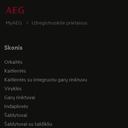
MyAEG
Užregistruokite prietaisus
Skonis
Orkaitės
Kaitlentės
Kaitlentės su integruotu garų rinktuvu
Viryklės
Garų rinktuvai
Indaplovės
Šaldytuvai
Šaldytuvai su šaldikliu