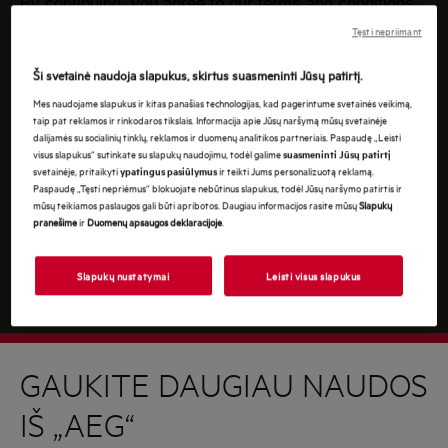
By continuing, you agree to our
terms and conditions.
Tęsti nepriimant
For information on how we process your personal
data, please review our
data protection statement
Ši svetainė naudoja slapukus, skirtus suasmeninti Jūsų patirtį.
Mes naudojame slapukus ir kitas panašias technologijas, kad pagerintume svetainės veikimą,
taip pat reklamos ir rinkodaros tikslais. Informacija apie Jūsų naršymą mūsų svetainėje
dalijamės su socialinių tinklų, reklamos ir duomenų analitikos partneriais. Paspaudę „Leisti
visus slapukus“ sutinkate su slapukų naudojimu, todėl galime
suasmeninti Jūsų patirtį
svetainėje, pritaikyti
ir teikti Jums personalizuotą reklamą.
ypatingus pasiūlymus
Paspaudę „Tęsti nepriėmus“ blokuojate nebūtinus slapukus, todėl Jūsų naršymo patirtis ir
mūsų teikiamos paslaugos gali būti apribotos. Daugiau informacijos rasite mūsų
Slapukų
pranešime
ir
Duomenų apsaugos deklaracijoje
.
Slapukų nustatymai
Leisti visus slapukus
GAUKITE DAUGIAU NAUDOS
IŠ „AEG“