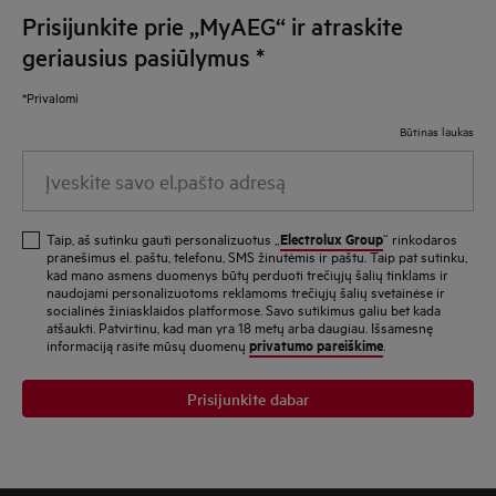
Prisijunkite prie „MyAEG“ ir atraskite
geriausius pasiūlymus
*
*Privalomi
Būtinas laukas
Įveskite savo el.pašto adresą
Electrolux Group
Taip, aš sutinku gauti personalizuotus „
“ rinkodaros
pranešimus el. paštu, telefonu, SMS žinutėmis ir paštu. Taip pat sutinku,
kad mano asmens duomenys būtų perduoti trečiųjų šalių tinklams ir
naudojami personalizuotoms reklamoms trečiųjų šalių svetainėse ir
socialinės žiniasklaidos platformose. Savo sutikimus galiu bet kada
atšaukti. Patvirtinu, kad man yra 18 metų arba daugiau. Išsamesnę
privatumo pareiškime
informaciją rasite mūsų duomenų
.
Prisijunkite dabar