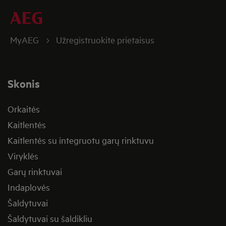
MyAEG
Užregistruokite prietaisus
Skonis
Orkaitės
Kaitlentės
Kaitlentės su integruotu garų rinktuvu
Viryklės
Garų rinktuvai
Indaplovės
Šaldytuvai
Šaldytuvai su šaldikliu