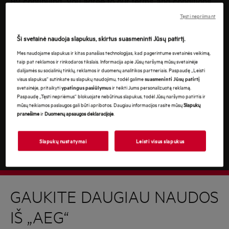
By continuing, you agree to our
terms and conditions.
Tęsti nepriimant
For information on how we process your personal
data, please review our
data protection statement
Ši svetainė naudoja slapukus, skirtus suasmeninti Jūsų patirtį.
Mes naudojame slapukus ir kitas panašias technologijas, kad pagerintume svetainės veikimą,
taip pat reklamos ir rinkodaros tikslais. Informacija apie Jūsų naršymą mūsų svetainėje
dalijamės su socialinių tinklų, reklamos ir duomenų analitikos partneriais. Paspaudę „Leisti
visus slapukus“ sutinkate su slapukų naudojimu, todėl galime
suasmeninti Jūsų patirtį
svetainėje, pritaikyti
ir teikti Jums personalizuotą reklamą.
ypatingus pasiūlymus
Paspaudę „Tęsti nepriėmus“ blokuojate nebūtinus slapukus, todėl Jūsų naršymo patirtis ir
mūsų teikiamos paslaugos gali būti apribotos. Daugiau informacijos rasite mūsų
Slapukų
pranešime
ir
Duomenų apsaugos deklaracijoje
.
Slapukų nustatymai
Leisti visus slapukus
GAUKITE DAUGIAU NAUDOS
IŠ „AEG“