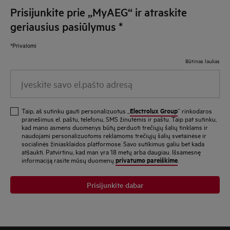
Prisijunkite prie „MyAEG“ ir atraskite
geriausius pasiūlymus
*
*Privalomi
Būtinas laukas
Įveskite savo el.pašto adresą
Electrolux Group
Taip, aš sutinku gauti personalizuotus „
“ rinkodaros
pranešimus el. paštu, telefonu, SMS žinutėmis ir paštu. Taip pat sutinku,
kad mano asmens duomenys būtų perduoti trečiųjų šalių tinklams ir
naudojami personalizuotoms reklamoms trečiųjų šalių svetainėse ir
socialinės žiniasklaidos platformose. Savo sutikimus galiu bet kada
atšaukti. Patvirtinu, kad man yra 18 metų arba daugiau. Išsamesnę
privatumo pareiškime
informaciją rasite mūsų duomenų
.
Prisijunkite dabar