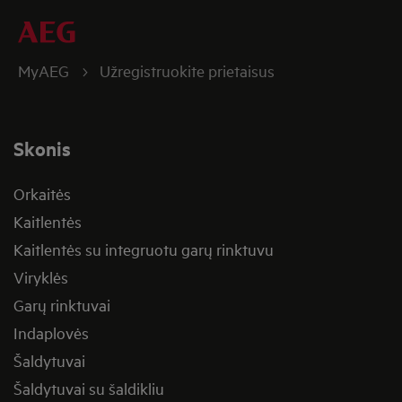
MyAEG
Užregistruokite prietaisus
Skonis
Orkaitės
Kaitlentės
Kaitlentės su integruotu garų rinktuvu
Viryklės
Garų rinktuvai
Indaplovės
Šaldytuvai
Šaldytuvai su šaldikliu