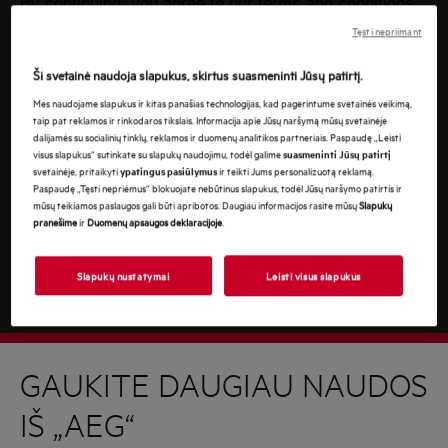
By continuing, you agree to our
terms and conditions.
Tęsti nepriimant
For information on how we process your personal
data, please review our
data protection statement
Ši svetainė naudoja slapukus, skirtus suasmeninti Jūsų patirtį.
Mes naudojame slapukus ir kitas panašias technologijas, kad pagerintume svetainės veikimą,
taip pat reklamos ir rinkodaros tikslais. Informacija apie Jūsų naršymą mūsų svetainėje
dalijamės su socialinių tinklų, reklamos ir duomenų analitikos partneriais. Paspaudę „Leisti
visus slapukus“ sutinkate su slapukų naudojimu, todėl galime
suasmeninti Jūsų patirtį
svetainėje, pritaikyti
ir teikti Jums personalizuotą reklamą.
ypatingus pasiūlymus
Paspaudę „Tęsti nepriėmus“ blokuojate nebūtinus slapukus, todėl Jūsų naršymo patirtis ir
mūsų teikiamos paslaugos gali būti apribotos. Daugiau informacijos rasite mūsų
Slapukų
pranešime
ir
Duomenų apsaugos deklaracijoje
.
Slapukų nustatymai
Leisti visus slapukus
GAUKITE DAUGIAU NAUDOS
IŠ „AEG“