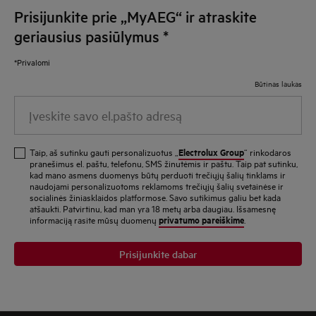
Prisijunkite prie „MyAEG“ ir atraskite
geriausius pasiūlymus
*
*Privalomi
Būtinas laukas
Įveskite savo el.pašto adresą
Electrolux Group
Taip, aš sutinku gauti personalizuotus „
“ rinkodaros
pranešimus el. paštu, telefonu, SMS žinutėmis ir paštu. Taip pat sutinku,
kad mano asmens duomenys būtų perduoti trečiųjų šalių tinklams ir
naudojami personalizuotoms reklamoms trečiųjų šalių svetainėse ir
socialinės žiniasklaidos platformose. Savo sutikimus galiu bet kada
atšaukti. Patvirtinu, kad man yra 18 metų arba daugiau. Išsamesnę
privatumo pareiškime
informaciją rasite mūsų duomenų
.
Prisijunkite dabar