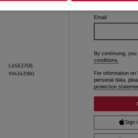
Email
By continuing, you
conditions.
L6SE27DE
914343180
For information on
personal data, ple
protection stateme