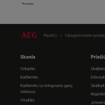
*Privalomi
MyAEG
Užregistruokite prieta
Skonis
Prieži
Orkaitės
Skalbim
Kaitlentės
Džiovyk
Kaitlentės su integruotu garų
Skalbyk
rinktuvu
Rūpinki
Viryklės
„Univer