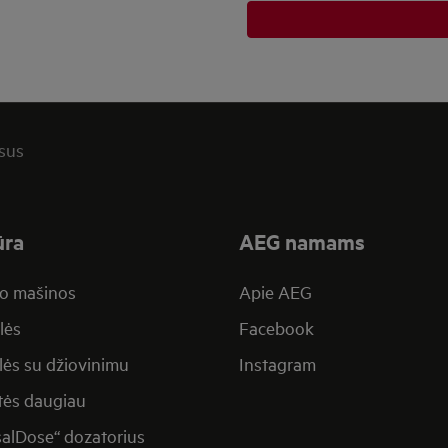
isus
ūra
AEG namams
o mašinos
Apie AEG
lės
Facebook
lės su džiovinimu
Instagram
tės daugiau
salDose“ dozatorius