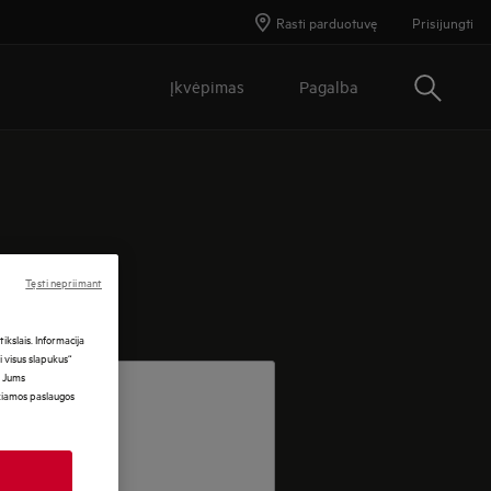
Rasti parduotuvę
Prisijungti
Paieška
Įkvėpimas
Pagalba
Tęsti nepriimant
kslais. Informacija
i visus slapukus“
i Jums
ikiamos paslaugos
TER EMAIL