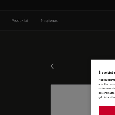
Produktai
Naujienos
Ši svetainė 
Mes naudojame s
apie Jūsų naršy
sutinkate su sl
personalizuotą 
gali būti aprib