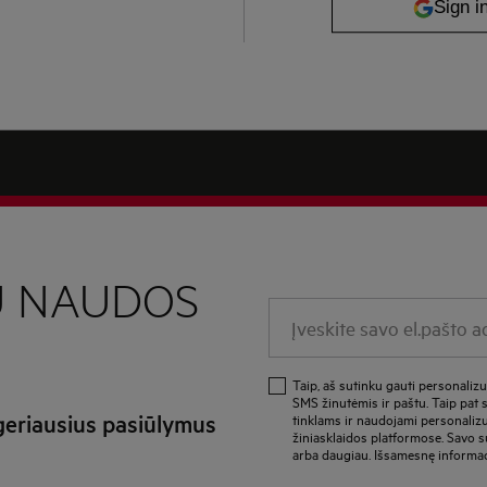
U NAUDOS
Įveskite savo el.pašto ad
Taip, aš sutinku gauti personaliz
SMS žinutėmis ir paštu. Taip pat
 geriausius pasiūlymus
tinklams ir naudojami personalizu
žiniasklaidos platformose. Savo s
arba daugiau. Išsamesnę informa