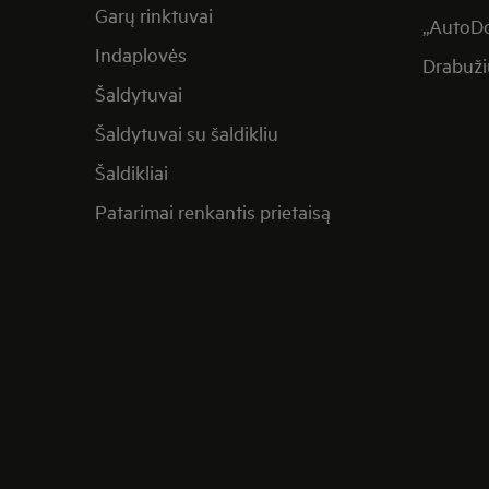
Garų rinktuvai
„AutoDo
Indaplovės
Drabuži
Šaldytuvai
Šaldytuvai su šaldikliu
Šaldikliai
Patarimai renkantis prietaisą