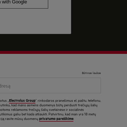
Būtinas laukas
resą
Electrolux Group
uotus „
“ rinkodaros pranešimus el. paštu, telefonu,
 sutinku, kad mano asmens duomenys būtų perduoti trečiųjų šalių
otoms reklamoms trečiųjų šalių svetainėse ir socialinės
utikimus galiu bet kada atšaukti. Patvirtinu, kad man yra 18 metų
privatumo pareiškime
ciją rasite mūsų duomenų
.