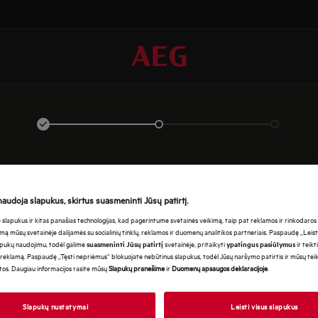
PRISIJUNGTI
naudoja slapukus, skirtus suasmeninti Jūsų patirtį.
lapukus ir kitas panašias technologijas, kad pagerintume svetainės veikimą, taip pat reklamos ir rinkodaros ti
mą mūsų svetainėje dalijamės su socialinių tinklų, reklamos ir duomenų analitikos partneriais. Paspaudę „Leist
apukų naudojimu, todėl galime
svetainėje, pritaikyti
ir teikt
suasmeninti Jūsų patirtį
ypatingus pasiūlymus
reklamą. Paspaudę „Tęsti nepriėmus“ blokuojate nebūtinus slapukus, todėl Jūsų naršymo patirtis ir mūsų te
otos. Daugiau informacijos rasite mūsų
Slapukų pranešime
ir
Duomenų apsaugos deklaracijoje
.
Slapukų nustatymai
Leisti visus slapukus
EN