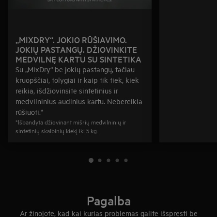
„MIXDRY“. JOKIO RŪŠIAVIMO.
JOKIŲ PASTANGŲ. DŽIOVINKITE
MEDVILNĘ KARTU SU SINTETIKA
Su „MixDry“ be jokių pastangų, tačiau
kruopščiai, tolygiai ir kaip tik tiek, kiek
reikia, išdžiovinsite sintetinius ir
medvilninius audinius kartu. Nebereikia
rūšiuoti.*
*Išbandyta džiovinant mišrių medvilninių ir
sintetinių skalbinių kiekį iki 5 kg.
Pagalba
Ar žinojote, kad kai kurias problemas galite išspręsti be