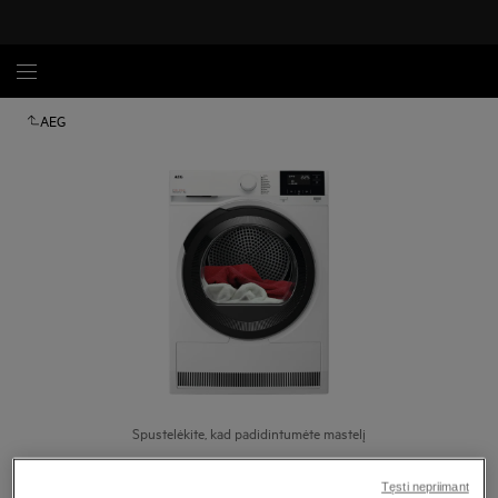
AEG
Spustelėkite, kad padidintumėte mastelį
Tęsti nepriimant