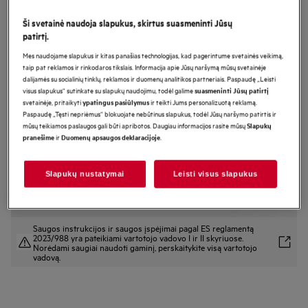
TR718BE
Ši svetainė naudoja slapukus, skirtus suasmeninti Jūsų
Džiovyklė su šilumos siurbliu 7000
patirtį.
serija „SensiDry®“ 8 kg
Mes naudojame slapukus ir kitas panašias technologijas, kad pagerintume svetainės veikimą,
taip pat reklamos ir rinkodaros tikslais. Informacija apie Jūsų naršymą mūsų svetainėje
dalijamės su socialinių tinklų, reklamos ir duomenų analitikos partneriais. Paspaudę „Leisti
visus slapukus“ sutinkate su slapukų naudojimu, todėl galime
suasmeninti Jūsų patirtį
Gaminio informacijos lapas
svetainėje, pritaikyti
ir teikti Jums personalizuotą reklamą.
ypatingus pasiūlymus
Pagrindiniai privalumai
Paspaudę „Tęsti nepriėmus“ blokuojate nebūtinus slapukus, todėl Jūsų naršymo patirtis ir
7000 serijos džiovyklė „SensiDry®“ tolygiai išdžiovina drabužius žemoje
mūsų teikiamos paslaugos gali būti apribotos. Daugiau informacijos rasite mūsų
Slapukų
temperatūroje.
ir
.
pranešime
Duomenų apsaugos deklaracijoje
Su „MixDry“ tolygiai išdžiovinsite mišrių audinių skalbinius.
„PreciseDry“ optimaliai sumažina džiovinimo trukmę. Nustato laiką ir
energiją.
Slapukų nustatymai
Leisti visus slapukus
Saugos instrukcijos ir saugos įspėjimai pagal ES reglamentą
2023/988 yra pateikiami vartotojo vadovo I ir II skyriuose.
Norėdami saugiai naudoti gaminį, perskaitykite visą vartotojo
vadovą.