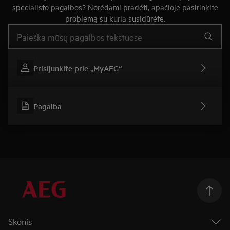
specialisto pagalbos? Norėdami pradėti, apačioje pasirinkite
problemą su kuria susidūrėte.
Įveskite tekstą, jei norite ieškoti pagalbinių straipsnių
Prisijunkite prie „MyAEG“
Pagalba
Skonis