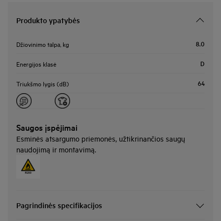
Produkto ypatybės
8.0
Džiovinimo talpa, kg
D
Energijos klasė
64
Triukšmo lygis (dB)
Saugos įspėjimai
Esminės atsargumo priemonės, užtikrinančios saugų
naudojimą ir montavimą.
Pagrindinės specifikacijos