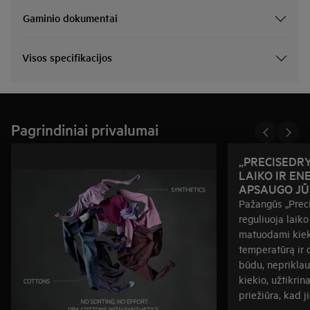
Gaminio dokumentai
Visos specifikacijos
Pagrindiniai privalumai
„PRECISEDRY
LAIKO IR EN
APSAUGO JŪ
Pažangūs „Preci
reguliuoja laiko
matuodami kiek
temperatūrą ir 
būdu, neprikla
kiekio, užtikri
priežiūra, kad ji