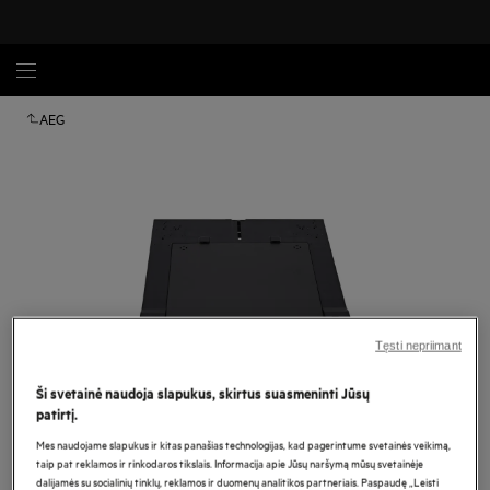
AEG
Tęsti nepriimant
Ši svetainė naudoja slapukus, skirtus suasmeninti Jūsų
patirtį.
Spustelėkite, kad padidintumėte mastelį
Mes naudojame slapukus ir kitas panašias technologijas, kad pagerintume svetainės veikimą,
taip pat reklamos ir rinkodaros tikslais. Informacija apie Jūsų naršymą mūsų svetainėje
dalijamės su socialinių tinklų, reklamos ir duomenų analitikos partneriais. Paspaudę „Leisti