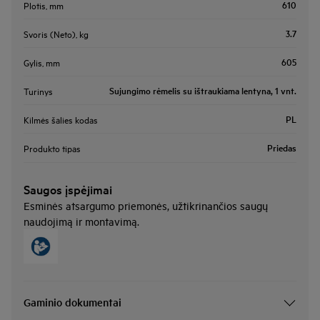
610
Plotis, mm
3.7
Svoris (Neto), kg
605
Gylis, mm
Sujungimo rėmelis su ištraukiama lentyna, 1 vnt.
Turinys
PL
Kilmės šalies kodas
Priedas
Produkto tipas
Saugos įspėjimai
Esminės atsargumo priemonės, užtikrinančios saugų
naudojimą ir montavimą.
Gaminio dokumentai