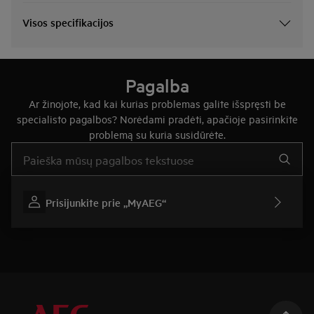
Visos specifikacijos
Pagalba
Ar žinojote, kad kai kurias problemas galite išspręsti be
specialisto pagalbos? Norėdami pradėti, apačioje pasirinkite
problemą su kuria susidūrėte.
Įveskite tekstą, jei norite ieškoti pagalbinių straipsnių
Prisijunkite prie „MyAEG“