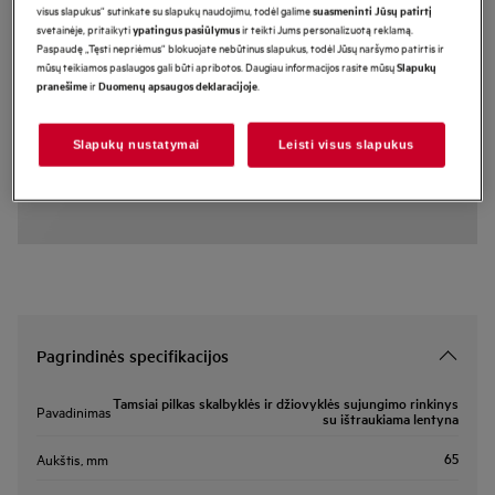
visus slapukus“ sutinkate su slapukų naudojimu, todėl galime
suasmeninti Jūsų patirtį
N1WYHSK6
svetainėje, pritaikyti
ir teikti Jums personalizuotą reklamą.
ypatingus pasiūlymus
Tamsiai pilkas skalbyklės ir
Paspaudę „Tęsti nepriėmus“ blokuojate nebūtinus slapukus, todėl Jūsų naršymo patirtis ir
mūsų teikiamos paslaugos gali būti apribotos. Daugiau informacijos rasite mūsų
Slapukų
džiovyklės sujungimo rinkinys su
ir
.
pranešime
Duomenų apsaugos deklaracijoje
ištraukiama lentyna
Pagrindiniai privalumai
Slapukų nustatymai
Leisti visus slapukus
Sujungimo rėmelis paverčia jūsų skalbimo mašiną ir džiovyklę kompaktišku
įrenginiu.
Pagrindinės specifikacijos
Tamsiai pilkas skalbyklės ir džiovyklės sujungimo rinkinys
Pavadinimas
su ištraukiama lentyna
65
Aukštis, mm